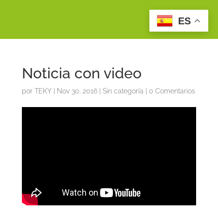
ES
Noticia con video
por
TEKY
|
Nov 30, 2016
|
Sin categoría
|
0 Comentarios